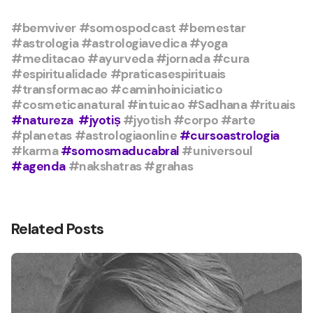
#bemviver
#somospodcast
#bemestar
#astrologia
#astrologiavedica
#yoga
#meditacao
#ayurveda
#jornada
#cura
#espiritualidade
#praticasespirituais
#transformacao
#caminhoiniciatico
#cosmeticanatural
#intuicao
#Sadhana
#rituais
#natureza #jyotiṣ
#jyotish
#corpo
#arte
#planetas
#astrologiaonline
#cursoastrologia
#karma
#somosmaducabral
#universoul
#agenda
#nakshatras
#grahas
Related Posts