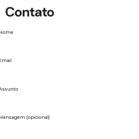
Contato
Nome
Email
Assunto
Mensagem (opicional)