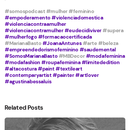
#somospodcast
#mulher
#feminino
#empoderamento #violenciadomestica
#violenciacontraamulher
#violenciacontramulher #eudecidiviver
#supera
#mulherfogo #formacaocertificada
#MarianaBasto
#JoanaAntunes
#arte
#beleza
#empreendedorismofeminino #saudemental
#SomosMarianaBasto
#MBDecor
#modafeminina
#modafashion #roupafeminina #limitededition
#altacostura #paint #textileart
#contemparyartist #painter #artlover
#agustinabessaluis
Related Posts