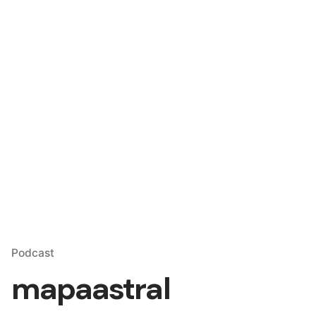
Skip
to
content
Podcast
mapaastral